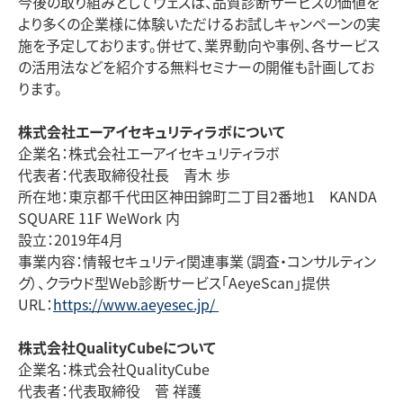
今後の取り組みとしてヴェスは、品質診断サービスの価値を
より多くの企業様に体験いただけるお試しキャンペーンの実
施を予定しております。併せて、業界動向や事例、各サービス
の活用法などを紹介する無料セミナーの開催も計画してお
ります。
株式会社エーアイセキュリティラボについて
企業名：株式会社エーアイセキュリティラボ
代表者：代表取締役社長 青木 歩
所在地：東京都千代田区神田錦町二丁目
2番地1
KANDA
SQUARE 11F WeWork 内
設立：
2019年4月
事業内容：情報セキュリティ関連事業（調査・コンサルティン
グ）、クラウド型
Web診断サービス「AeyeScan
」提供
URL
：
https://www.aeyesec.jp/
株式会社
QualityCube
について
企業名：株式会社
QualityCube
代表者：代表取締役 菅 祥護