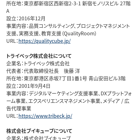
所在地：東京都新宿区西新宿
2-3-1 新宿モノリスビル 27階
A
設立：
2016年12月
事業内容：品質コンサルティング、プロジェクトマネジメント
支援、実務支援、教育支援（
QualityRoom
）
URL
：
https://qualitycube.jp/
トライベック株式会社について
企業名：トライベック株式会社
代表者：代表取締役社長 後藤 洋
所在地：東京都港区赤坂
7
丁目
1
番
1
号 青山安田ビル
3
階
設立：
2001年9月4日
事業内容：デジタルマーケティング支援事業、
DXプラットフォ
ーム事業
、エクスペリエンスマネジメント事業、メディア / 広
告代理事業
URL
：
https://www.tribeck.jp/
株式会社ブイキューブについて
企業名：株式会社ブイキューブ