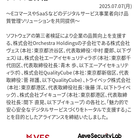
2025.07.07(月)
〜
Eコマース
や
SaaS
などのデジタル
サービス
事業者
向け品
質
管理
ソリューションを
共同
提供
〜
ソフトウェアの第三者検証により企業の品質向上を支援す
る、株式会社
Orchestra
Holdingsの子会社である株式会社
ヴェス（本社：東京都渋谷区、代表取締役：中村 慶郎、以下ヴ
ェス）は、
株式会社エーアイセキュリティラボ
（本社：
東京都千
代田区
、代表取締役社長：
青木 歩
、以下
エーアイセキュリテ
ィラボ
）
、
株式会社
QualityCube
（本社：
東京都新宿区
、
代表
取締役：
菅 祥護
、以下
QualityCube
）
、
トライベック株式会社
（本社：
東京都港区
、代表取締役社長：
後藤 洋
、以下
トライベ
ック
）
、
株式会社ブイキューブ
（本社：
東京都港区
、代表取締
役社長：
間下 直晃
、以下
ブイキューブ
）
の各社と
、
「魅力的で
安心安全
な
デジタルサービス
づくり
をトータルで支援する
」
こ
と
を
目的
とし
た
アライアンスを
締結
いたしました。