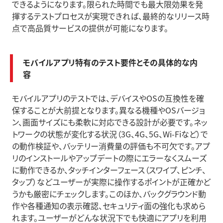
できるようになります。限られた時間でも最大限効果を発
揮するテストプロセスが実現できれば、最終的なリリース時
点で高品質サービスの提供が可能になります。
モバイルアプリ特有のテスト要件とその具体的な内
容
モバイルアプリのテストでは、デバイスやOSの互換性を確
保することが大前提となります。異なる機種やOSバージョ
ン、画面サイズにも柔軟に対応できる設計が必要です。ネッ
トワークの状態が変化する状況（3G、4G、5G、Wi-Fiなど）で
の動作検証や、バッテリー消費量の評価も不可欠です。アプ
リのインストールやアップデートの際にエラーなくスムーズ
に動作できるか、タッチインターフェース（スワイプ、ピンチ、
タップ）などユーザーが実際に操作するポイントが正確かど
うかも厳密にチェックします。このほか、バックグラウンド動
作や各種通知の表示確認、セキュリティ面の強化も求めら
れます。ユーザーがどんな状況下でも快適にアプリを利用