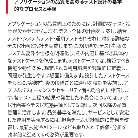
アプリケーションの品質を高めるテスト設計の基本
的なプロセスと手順
アプリケーションの品質向上のためには、計画的なテスト設
計が欠かせません。まず、テスト全体の計画を立案し、結合
テスト・システムテスト・運用テストそれぞれに対する詳細な
テスト計画と設計を実施します。この段階で、テスト対象の
システム要件や仕様を明確化し、その内容に基づき具体的
なテストケースを作成します。テストケースでは、検証すべき
機能や動作条件、想定される利用環境を網羅的に定義し、
問題が発生しやすい場面に備えます。設計したテストケース
をもとに、実装前・後の段階ごとに適切な検証を実施し、ア
プリのパフォーマンスやセキュリティ面も総合的に評価しま
す。各テスト工程の結果や発生した不具合については、テス
ト計画書やテスト実施要領として記録し、次回以降の品質
管理に活用します。品質基準を満たし、サービスとして安定
した運用を実現するには、担当チームが継続的に業務を改
善し、最新技術やAIツールなども取り入れて評価・分析を
効率的に進めていく姿勢が重要です。