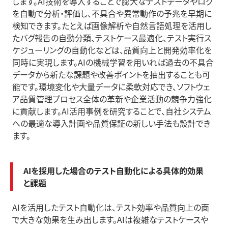
します。AI技術を導入することで膨大なテストデータやログ
を自動で分析・評価し、不具合や異常動作の予兆を早期に
検知できます。たとえば画像解析や自然言語処理を活用し
たバグ報告の自動分類、テストケース最適化、テスト実行ス
ケジューリングの自動化などは、品質向上と開発効率化を
同時に実現します。AIの機械学習を用いれば過去の不具合
データから新たな課題や改善ポイントを抽出することも可
能です。環境変化や大量データに柔軟対応でき、ソフトウェ
ア品質管理プロセス全体の革新や企業活動の競争力強化
に貢献します。AI活用事例を研究することで、自社システム
への最適な導入計画や品質保証の新しい手法も設計でき
ます。
AIを採用した場合のテスト自動化による具体的効果
と課題
AIを活用したテスト自動化は、テスト効率や品質向上の面
で大きな効果を生み出します。AIは複雑なテストケースや